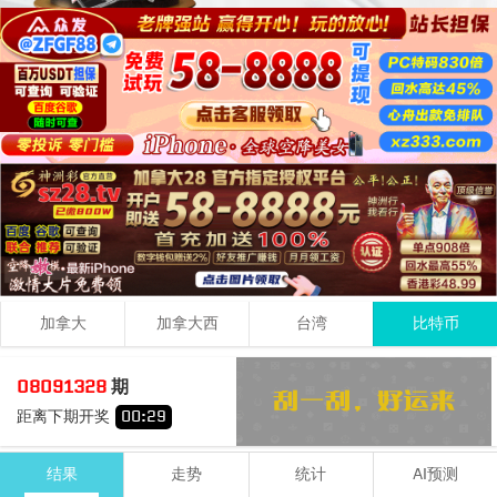
加拿大
加拿大西
台湾
比特币
2
6
7
15
08091328
期
+
+
=
距离下期开奖
00
:
29
大
单
结果
走势
统计
AI预测
期号
时间
号码